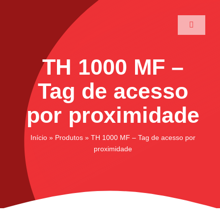
Ir
para
Toggle
o
Navigati
conteúdo
Home
TH 1000 MF –
A Maxtec
Tag de acesso
por proximidade
Serviços
Início
»
Produtos
»
TH 1000 MF – Tag de acesso por
Soluções
proximidade
Produtos
Parceiros