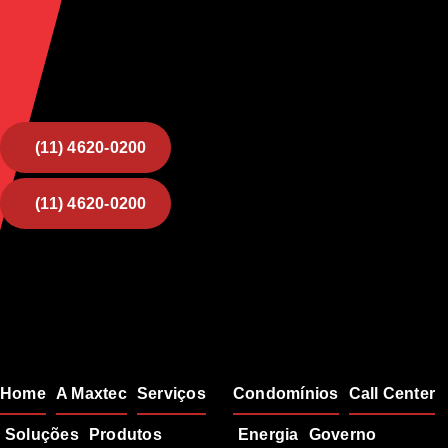
(11) 4620-0200
(11) 4620-0200
Mapa do Site
Soluções
Home
A Maxtec
Serviços
Condomínios
Call Center
Soluções
Produtos
Energia
Governo