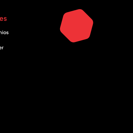
es
nios
er