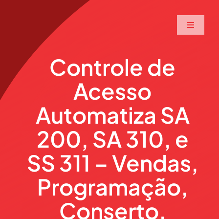
Ir
para
Toggle
o
Navigati
conteúdo
Home
Controle de
Acesso
A Maxtec
Automatiza SA
Serviços
200, SA 310, e
Soluções
SS 311 – Vendas,
Programação,
Produtos
Conserto,
Parceiros