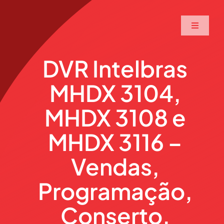
Ir
para
Toggle
o
Navigati
conteúdo
Home
DVR Intelbras
MHDX 3104,
A Maxtec
MHDX 3108 e
Serviços
MHDX 3116 –
Soluções
Vendas,
Programação,
Produtos
Conserto,
Parceiros