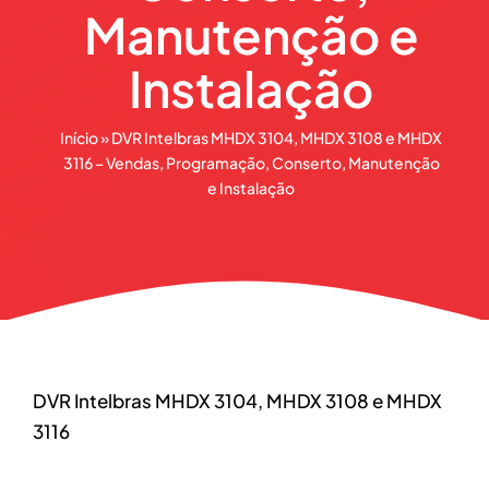
Manutenção e
Instalação
Início
»
DVR Intelbras MHDX 3104, MHDX 3108 e MHDX
3116 – Vendas, Programação, Conserto, Manutenção
e Instalação
DVR Intelbras MHDX 3104, MHDX 3108 e MHDX
3116