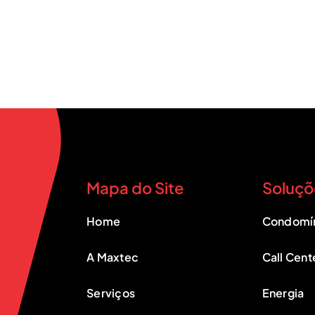
Mapa do Site
Soluçõ
Home
Condomí
A Maxtec
Call Cent
Serviços
Energia