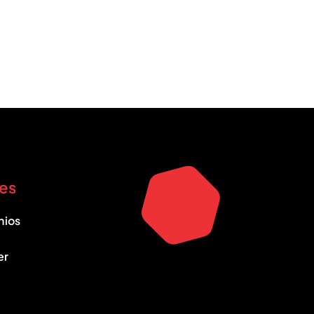
es
nios
er