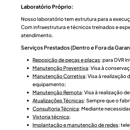
Laboratório Próprio:
Nosso laboratório tem estrutura para a execu
Com infraestrutura e técnicos treinados e esp
atendimento.
Serviços Prestados (Dentro e Fora da Garant
Reposição de peças e placas
: para DVR I
Manutenção Preventiva
: Visa à conserva
Manutenção Corretiva
: Visa à realizaçã
equipamento;
Manutenção Remota
: Visa à realização 
Atualizações Técnicas
: Sempre que o fabri
Consultoria Técnica
: Mediante necessidad
Vistoria técnica
;
Implantação e manutenção de redes
: te