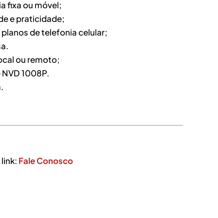
a fixa ou móvel;
e e praticidade;
planos de telefonia celular;
sa.
ocal ou remoto;
e NVD 1008P.
.
link:
Fale Conosco