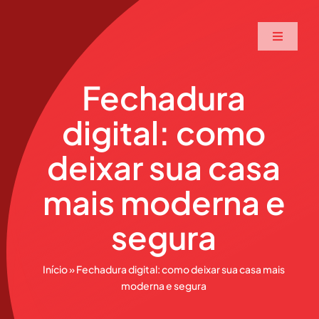
Ir
para
Toggle
o
Navigati
conteúdo
Home
Fechadura
digital: como
A Maxtec
deixar sua casa
Serviços
mais moderna e
Soluções
segura
Produtos
Início
»
Fechadura digital: como deixar sua casa mais
moderna e segura
Parceiros