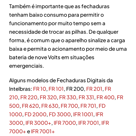
Também é importante que as fechaduras
tenham baixo consumo para permitir o
funcionamento por muito tempo sem a
necessidade de trocar as pilhas. De qualquer
forma, é comum que o aparelho sinalize a carga
baixa e permita o acionamento por meio de uma
bateria de nove Volts em situações
emergenciais.
Alguns modelos de Fechaduras Digitais da
Intelbras:
FR 10
,
FR 101
, FR 200,
FR 201
,
FR
210
,
FR 220
,
FR 320
,
FR 330
,
FR 331
,
FR 400
,
FR
500
,
FR 620
,
FR 630
,
FR 700
,
FR 701
,
FD
1000
,
FD 2000
,
FD 3000
,
IFR 1001
,
IFR
3000
,
IFR 3000+
,
IFR 7000
,
IFR 7001
,
IFR
7000+
e
IFR 7001+