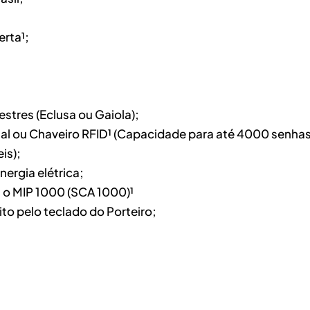
erta¹;
stres (Eclusa ou Gaiola);
ual ou Chaveiro RFID¹ (Capacidade para até 4000 senhas
is);
ergia elétrica;
 o MIP 1000 (SCA 1000)¹
ito pelo teclado do Porteiro;