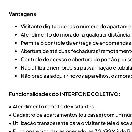
Vantagens:
Visitante digita apenas o número do apartame
Atendimento do morador a qualquer distância, 
Permite o controle da entrega de encomendas
Abertura de até duas fechaduras¹ remotament
Controle de acesso e abertura do portão por se
Não utiliza e nem precisa passar fiação e tubu
Não precisa adquirir novos aparelhos, os mora
Funcionalidades do INTERFONE COLETIVO:
• Atendimento remoto de visitantes;
• Cadastro de apartamentos (ou casas) com um núm
• Utilização transparente para o visitante (ele dis
• Funciona em todas as operadoras 3G/GSM ² do Bra