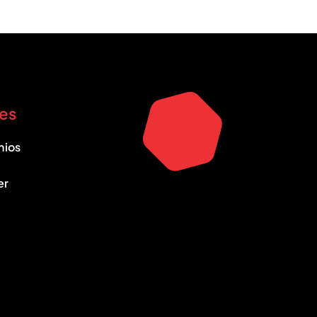
es
nios
er