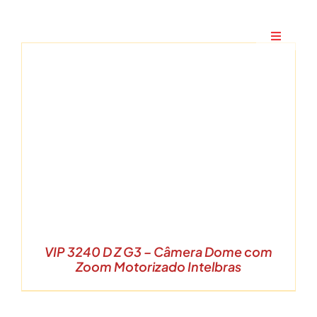
Ir
para
Toggle
o
Navigati
conteúdo
Home
A Maxtec
Serviços
Soluções
VIP 3240 D Z G3 – Câmera Dome com
Produtos
Zoom Motorizado Intelbras
Parceiros