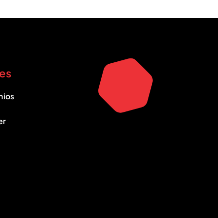
es
nios
er