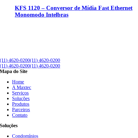
KFS 1120 – Conversor de Mídia Fast Ethernet
Monomodo Intelbras
(11) 4620-0200
(11) 4620-0200
(11) 4620-0200
(11) 4620-0200
Mapa do Site
Home
A Maxtec
Serviços
Soluções
Produtos
Parceiros
Contato
Soluções
Condomínios