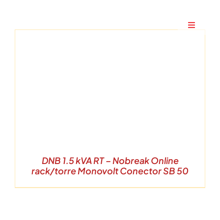
Ir
para
Toggle
o
Navigati
conteúdo
Home
A Maxtec
Serviços
Soluções
DNB 1.5 kVA RT – Nobreak Online
rack/torre Monovolt Conector SB 50
Produtos
Parceiros