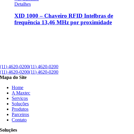
Detalhes
XID 1000 – Chaveiro RFID Intelbras de
frequência 13,46 MHz por proximidade
(11) 4620-0200
(11) 4620-0200
(11) 4620-0200
(11) 4620-0200
Mapa do Site
Home
A Maxtec
Serviços
Soluções
Produtos
Parceiros
Contato
Soluções