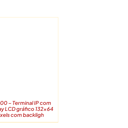
300 – Terminal IP com
ay LCD gráfico 132×64
ixels com backligh