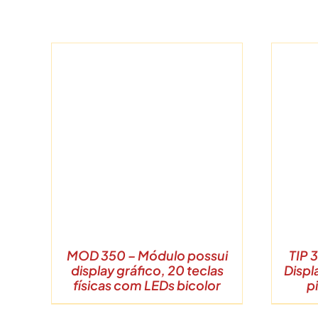
Ir
para
o
conteúdo
DETALHES
MOD 350 – Módulo possui
TIP 
display gráfico, 20 teclas
Displ
físicas com LEDs bicolor
p