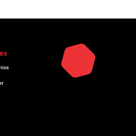
es
nios
er