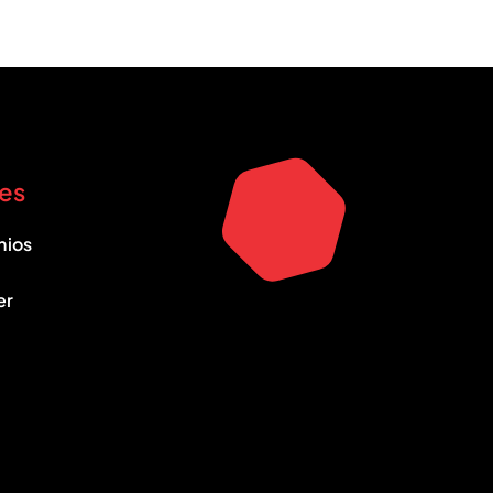
es
nios
er