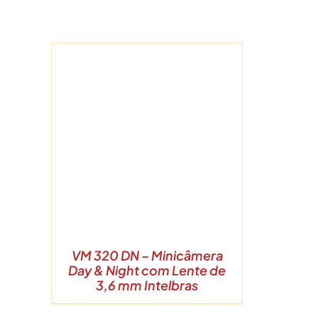
Ir
para
o
conteúdo
VM 320 DN – Minicâmera
Day & Night com Lente de
3,6 mm Intelbras