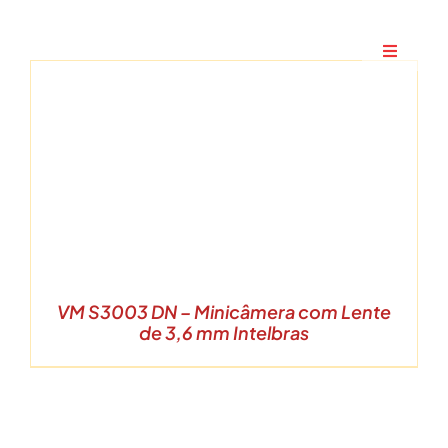
Ir
para
Toggle
o
Navigati
conteúdo
Home
A Maxtec
Serviços
Soluções
VM S3003 DN – Minicâmera com Lente
de 3,6 mm Intelbras
Produtos
Parceiros