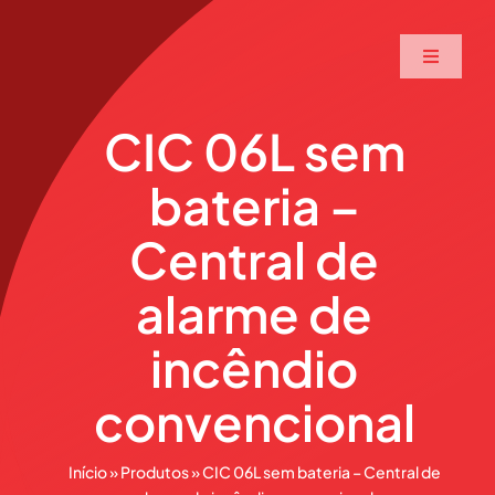
Ir
para
Toggle
o
Navigati
conteúdo
Home
CIC 06L sem
bateria –
A Maxtec
Central de
Serviços
alarme de
Soluções
incêndio
convencional
Produtos
Início
»
Produtos
»
CIC 06L sem bateria – Central de
Parceiros