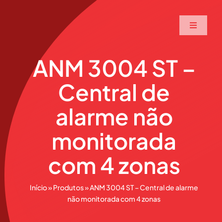
Ir
para
Toggle
o
Navigati
conteúdo
Home
ANM 3004 ST –
Central de
A Maxtec
alarme não
Serviços
monitorada
Soluções
com 4 zonas
Produtos
Início
»
Produtos
»
ANM 3004 ST – Central de alarme
não monitorada com 4 zonas
Parceiros