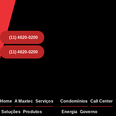
(11) 4620-0200
(11) 4620-0200
Mapa do Site
Soluções
Home
A Maxtec
Serviços
Condomínios
Call Center
Soluções
Produtos
Energia
Governo