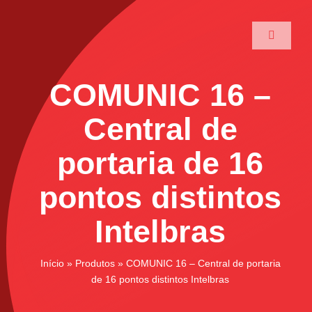
Ir
para
Toggle
o
Navigati
conteúdo
Home
COMUNIC 16 –
A Maxtec
Central de
portaria de 16
Serviços
pontos distintos
Soluções
Intelbras
Produtos
Início
»
Produtos
»
COMUNIC 16 – Central de portaria
de 16 pontos distintos Intelbras
Parceiros