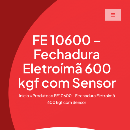
Ir
para
Toggle
o
Navigati
conteúdo
Home
FE 10600 –
Fechadura
A Maxtec
Eletroímã 600
Serviços
kgf com Sensor
Soluções
Início
»
Produtos
»
FE 10600 – Fechadura Eletroímã
600 kgf com Sensor
Produtos
Parceiros