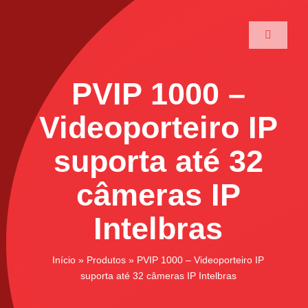
Ir
para
Toggle
o
Navigati
conteúdo
Home
PVIP 1000 –
A Maxtec
Videoporteiro IP
suporta até 32
Serviços
câmeras IP
Soluções
Intelbras
Produtos
Início
»
Produtos
»
PVIP 1000 – Videoporteiro IP
suporta até 32 câmeras IP Intelbras
Parceiros