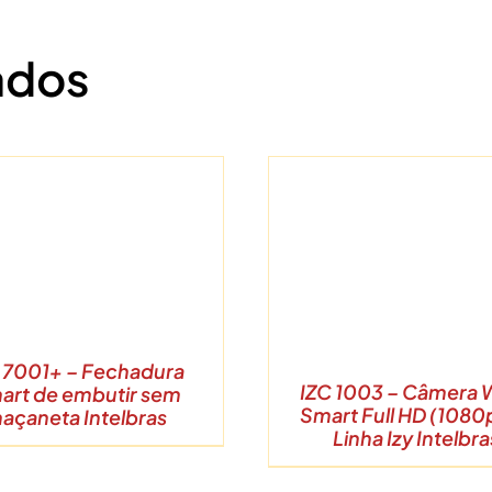
ados
DETALHES
DETALHE
 7001+ – Fechadura
IZC 1003 – Câmera 
art de embutir sem
Smart Full HD (1080
açaneta Intelbras
Linha Izy Intelbra