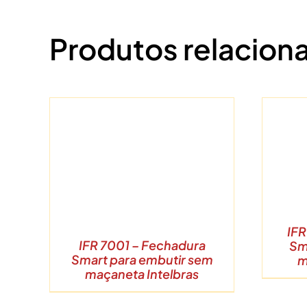
Produtos relacion
DETALHES
IFR
IFR 7001 – Fechadura
Sm
Smart para embutir sem
m
maçaneta Intelbras