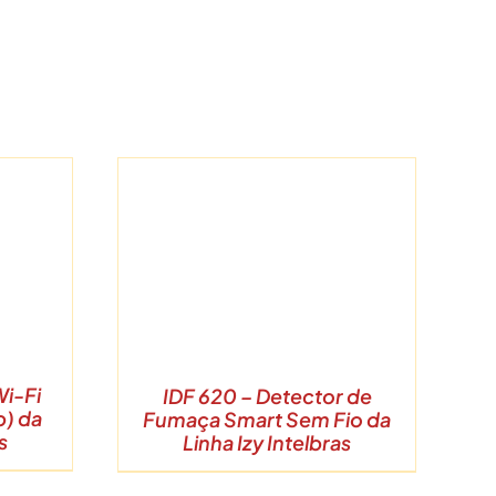
S
Wi-Fi
IDF 620 – Detector de
p) da
Fumaça Smart Sem Fio da
s
Linha Izy Intelbras