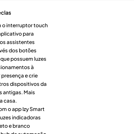
eclas
 o interruptor touch
plicativo para
s assistentes
avés dos botões
, que possuem luzes
acionamentos à
 presença e crie
ros dispositivos da
s antigas. Mais
a casa.
om o app Izy Smart
 luzes indicadoras
reto e branco
e hub de automação