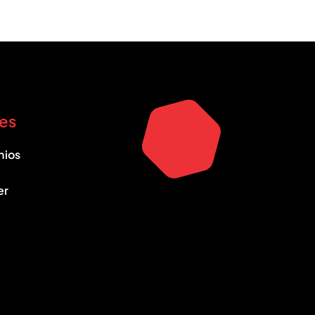
es
nios
er