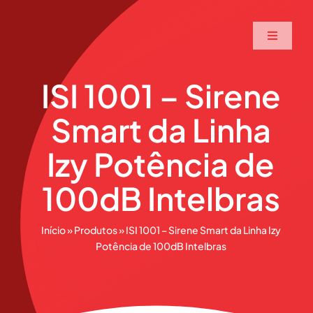
Ir
para
Toggle
o
Navigati
conteúdo
Home
ISI 1001 – Sirene
Smart da Linha
A Maxtec
Izy Potência de
Serviços
100dB Intelbras
Soluções
Início
»
Produtos
»
ISI 1001 – Sirene Smart da Linha Izy
Potência de 100dB Intelbras
Produtos
Parceiros