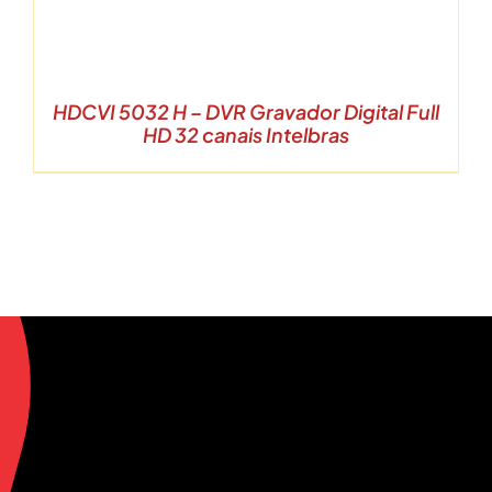
HDCVI 5032 H – DVR Gravador Digital Full
HD 32 canais Intelbras