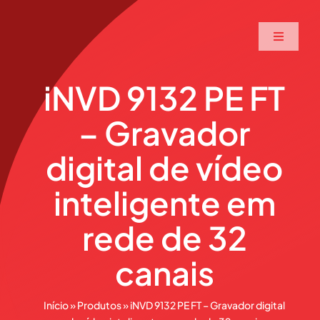
Ir
para
Toggle
o
Navigati
conteúdo
Home
iNVD 9132 PE FT
– Gravador
A Maxtec
digital de vídeo
Serviços
inteligente em
Soluções
rede de 32
canais
Produtos
Início
»
Produtos
»
iNVD 9132 PE FT – Gravador digital
Parceiros