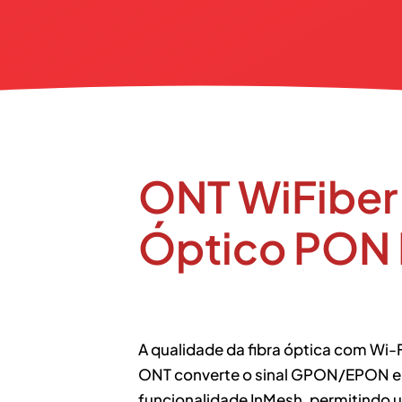
ONT WiFiber
Óptico PON 
A qualidade da fibra óptica com Wi-
ONT converte o sinal GPON/EPON em
funcionalidade InMesh, permitindo 