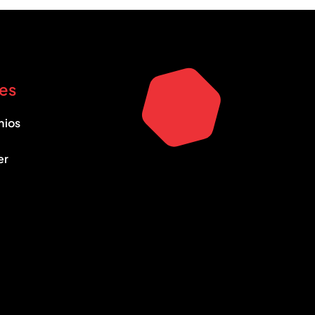
es
nios
er