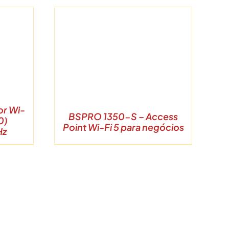
S
or Wi-
BSPRO 1350-S – Access
0)
Point Wi-Fi 5 para negócios
Hz