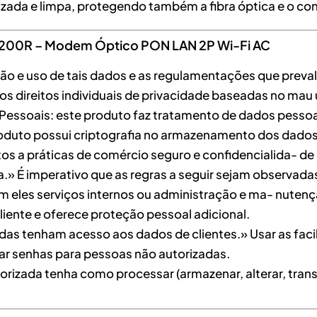
izada e limpa, protegendo também a fibra óptica e o co
1200R – Modem Óptico PON LAN 2P Wi-Fi AC
teção e uso de tais dados e as regulamentações que preva
nos direitos individuais de privacidade baseadas no mau
Pessoais: este produto faz tratamento de dados pessoa
produto possui criptografia no armazenamento dos dados
itos a práticas de comércio seguro e confidencialida- d
» É imperativo que as regras a seguir sejam observadas
jam eles serviços internos ou administração e ma- nute
cliente e oferece proteção pessoal adicional.
as tenham acesso aos dados de clientes.» Usar as faci
ar senhas para pessoas não autorizadas.
izada tenha como processar (armazenar, alterar, transmi