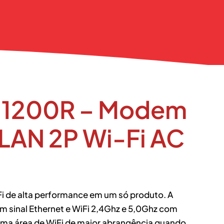
 1200R – Modem
LAN 2P Wi-Fi AC
Fi de alta performance em um só produto. A
 sinal Ethernet e WiFi 2,4Ghz e 5,0Ghz com
uma área de WiFi de maior abrangência quando