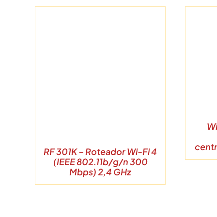
DETALHES
Wi
centr
RF 301K – Roteador Wi-Fi 4
(IEEE 802.11b/g/n 300
Mbps) 2,4 GHz