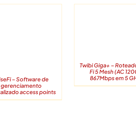
DETALHES
DETALHE
Twibi Giga+ – Rotead
Fi 5 Mesh (AC 120
867Mbps em 5 G
seFi – Software de
gerenciamento
alizado access points