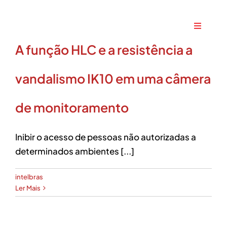
Ir
para
Toggle
o
Navigati
A função HLC e a resistência a
conteúdo
Home
vandalismo IK10 em uma câmera
A Maxtec
de monitoramento
Serviços
Inibir o acesso de pessoas não autorizadas a
determinados ambientes [...]
Soluções
intelbras
Produtos
Ler Mais
Parceiros