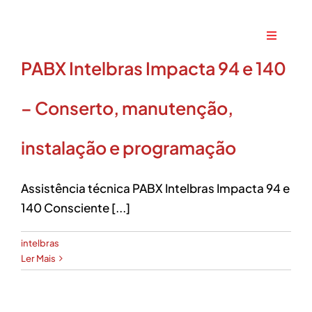
Ir
para
Toggle
o
Navigati
PABX Intelbras Impacta 94 e 140
conteúdo
Home
– Conserto, manutenção,
A Maxtec
instalação e programação
Serviços
Assistência técnica PABX Intelbras Impacta 94 e
140 Consciente [...]
Soluções
intelbras
Produtos
Ler Mais
Parceiros