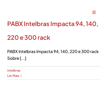
Ir
para
Toggle
o
Navigati
PABX Intelbras Impacta 94, 140,
conteúdo
Home
220 e 300 rack
A Maxtec
PABX Intelbras Impacta 94, 140, 220 e 300 rack
Serviços
Sobre [...]
intelbras
Soluções
Ler Mais
Produtos
Parceiros