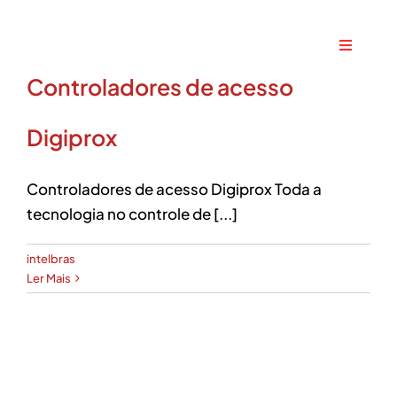
Ir
para
Toggle
o
Navigati
Controladores de acesso
conteúdo
Home
Digiprox
A Maxtec
Controladores de acesso Digiprox Toda a
Serviços
tecnologia no controle de [...]
intelbras
Soluções
Ler Mais
Produtos
Parceiros