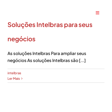
Ir
para
Toggle
o
Navigati
Soluções Intelbras para seus
conteúdo
Home
negócios
A Maxtec
As soluções Intelbras Para ampliar seus
Serviços
negócios As soluções Intelbras são [...]
intelbras
Soluções
Ler Mais
Produtos
Parceiros