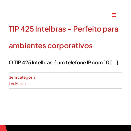
Ir
para
Toggle
o
Navigati
TIP 425 Intelbras – Perfeito para
conteúdo
Home
ambientes corporativos
A Maxtec
O TIP 425 Intelbras é um telefone IP com 10 [...]
Serviços
Sem categoria
Ler Mais
Soluções
Produtos
Parceiros