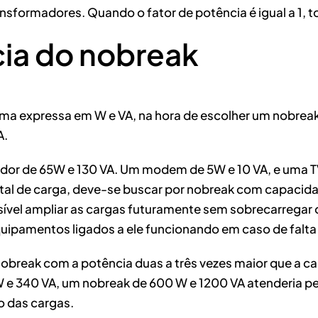
ransformadores. Quando o fator de potência é igual a 1, 
cia do nobreak
 expressa em W e VA, na hora de escolher um nobreak é
A.
r de 65W e 130 VA. Um modem de 5W e 10 VA, e uma TV 
total de carga, deve-se buscar por nobreak com capaci
sível ampliar as cargas futuramente sem sobrecarregar
ipamentos ligados a ele funcionando em caso de falta d
obreak com a potência duas a três vezes maior que a c
e 340 VA, um nobreak de 600 W e 1200 VA atenderia per
o das cargas.