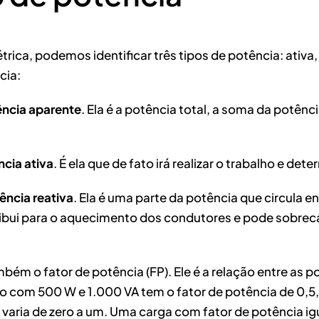
a, podemos identificar três tipos de potência: ativa, r
cia:
ncia aparente
. Ela é a potência total, a soma da potênc
cia ativa
. É ela que de fato irá realizar o trabalho e de
ência reativa
. Ela é uma parte da potência que circula ent
ribui para o aquecimento dos condutores e pode sobreca
ém o fator de potência (FP). Ele é a relação entre as p
m 500 W e 1.000 VA tem o fator de potência de 0,5, poi
 varia de zero a um. Uma carga com fator de potência ig