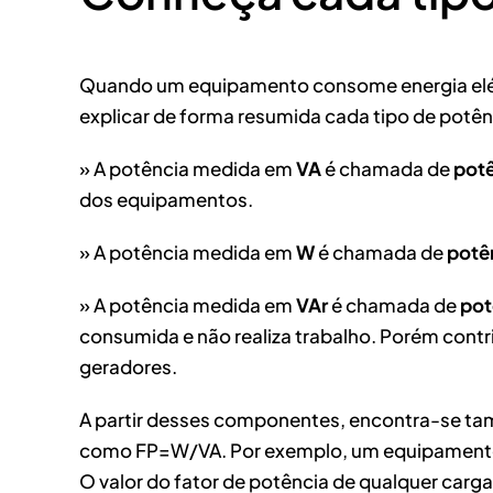
Quando um equipamento consome energia elétric
explicar de forma resumida cada tipo de potên
» A potência medida em
VA
é chamada de
potê
dos equipamentos.
» A potência medida em
W
é chamada de
potên
» A potência medida em
VAr
é chamada de
pot
consumida e não realiza trabalho. Porém cont
geradores.
A partir desses componentes, encontra-se tamb
como FP=W/VA. Por exemplo, um equipamento co
O valor do fator de potência de qualquer carga