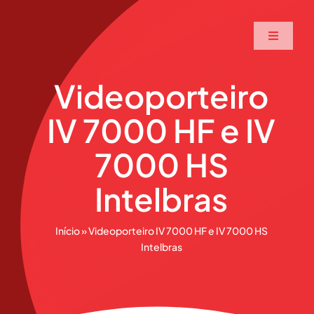
Ir
para
Toggle
o
Navigati
conteúdo
Home
Videoporteiro
IV 7000 HF e IV
A Maxtec
7000 HS
Serviços
Intelbras
Soluções
Início
»
Videoporteiro IV 7000 HF e IV 7000 HS
Intelbras
Produtos
Parceiros