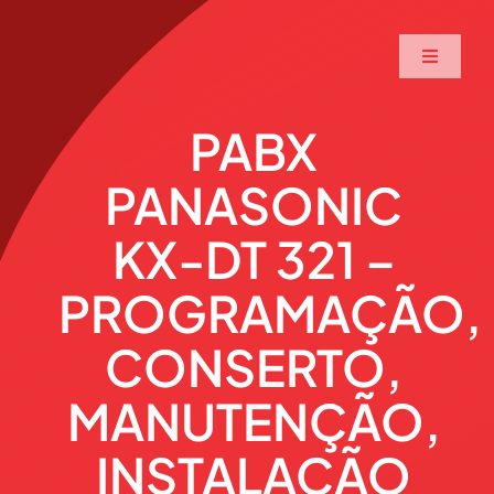
Ir
para
Toggle
o
Navigati
conteúdo
Home
PABX
PANASONIC
A Maxtec
KX-DT 321 –
Serviços
PROGRAMAÇÃO,
Soluções
CONSERTO,
MANUTENÇÃO,
Produtos
INSTALAÇÃO
Parceiros