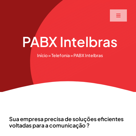
Ir
para
Toggle
o
Navigati
conteúdo
Home
PABX Intelbras
A Maxtec
Início
»
Telefonia
»
PABX Intelbras
Serviços
Soluções
Produtos
Sua empresa precisa de soluções eficientes
voltadas para a comunicação ?
Parceiros