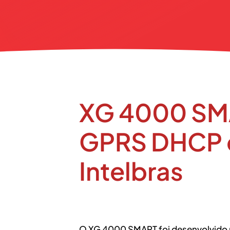
XG 4000 SM
GPRS DHCP c
Intelbras
O XG 4000 SMART foi desenvolvido 