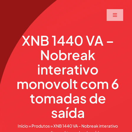
Ir
para
Toggle
o
Navigati
conteúdo
Home
XNB 1440 VA –
Nobreak
A Maxtec
interativo
Serviços
monovolt com 6
Soluções
tomadas de
saída
Produtos
Início
»
Produtos
»
XNB 1440 VA – Nobreak interativo
Parceiros