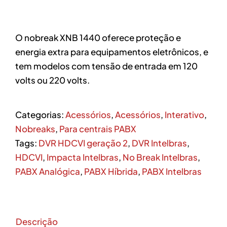
O nobreak XNB 1440 oferece proteção e
energia extra para equipamentos eletrônicos, e
tem modelos com tensão de entrada em 120
volts ou 220 volts.
Categorias:
Acessórios
,
Acessórios
,
Interativo
,
Nobreaks
,
Para centrais PABX
Tags:
DVR HDCVI geração 2
,
DVR Intelbras
,
HDCVI
,
Impacta Intelbras
,
No Break Intelbras
,
PABX Analógica
,
PABX Híbrida
,
PABX Intelbras
Descrição