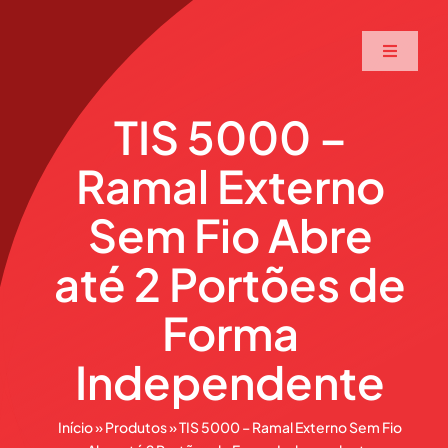
Ir
para
Toggle
o
Navigati
conteúdo
Home
TIS 5000 –
Ramal Externo
A Maxtec
Sem Fio Abre
Serviços
até 2 Portões de
Soluções
Forma
Independente
Produtos
Início
»
Produtos
»
TIS 5000 – Ramal Externo Sem Fio
Parceiros