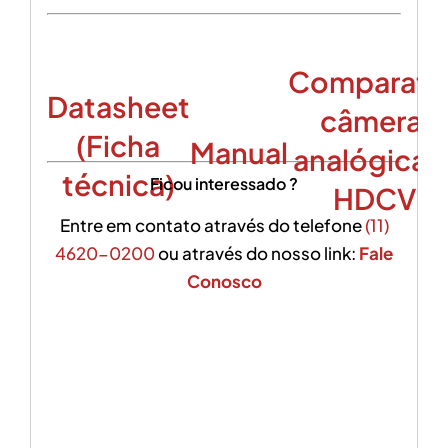
Comparati
Datasheet
câmeras
(Ficha
Manual
analógicas
técnica)
Ficou interessado ?
HDCVI
Entre em contato através do telefone
(11)
4620-0200
ou através do nosso link:
Fale
Conosco