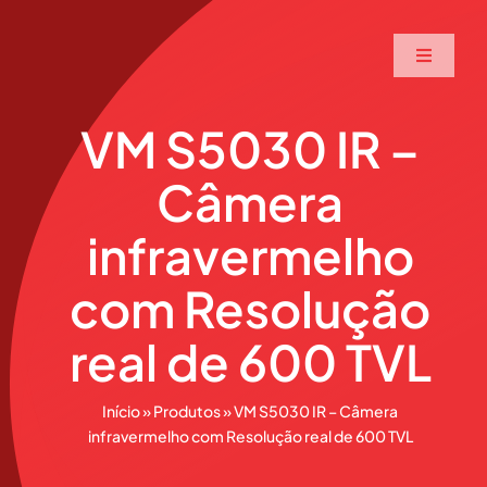
Ir
para
Toggle
o
Navigati
conteúdo
Home
VM S5030 IR –
Câmera
A Maxtec
infravermelho
Serviços
com Resolução
Soluções
real de 600 TVL
Produtos
Início
»
Produtos
»
VM S5030 IR – Câmera
infravermelho com Resolução real de 600 TVL
Parceiros