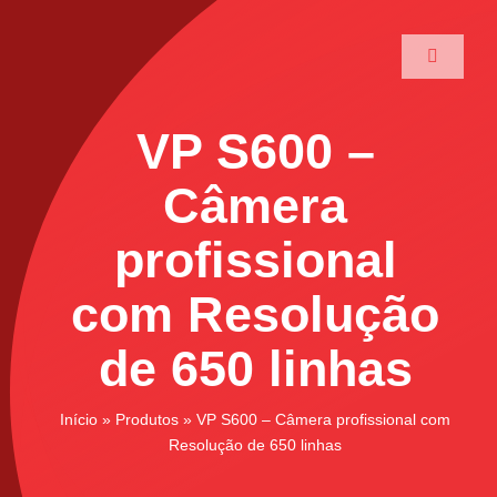
Ir
para
Toggle
o
Navigati
conteúdo
Home
VP S600 –
A Maxtec
Câmera
profissional
Serviços
com Resolução
Soluções
de 650 linhas
Produtos
Início
»
Produtos
»
VP S600 – Câmera profissional com
Resolução de 650 linhas
Parceiros