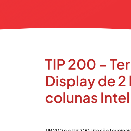
TIP 200 – Te
Display de 2 
colunas Inte
TIP 200 e o TIP 200 Lite são terminai