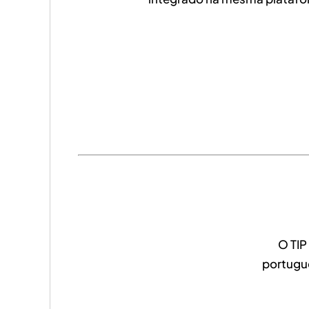
O TIP
portuguê