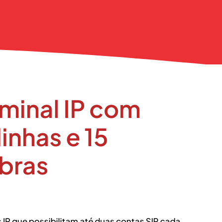
rminal IP com
linhas e 15
lbras
s IP que possibilitam até duas contas SIP cada,