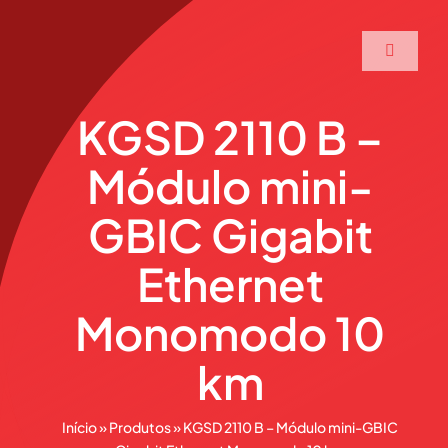
Ir
para
Toggle
o
Navigati
conteúdo
Home
KGSD 2110 B –
Módulo mini-
A Maxtec
GBIC Gigabit
Serviços
Ethernet
Soluções
Monomodo 10
km
Produtos
Início
»
Produtos
»
KGSD 2110 B – Módulo mini-GBIC
Parceiros