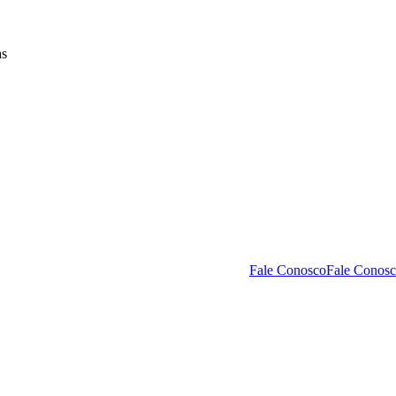
as
Fale Conosco
Fale Conos