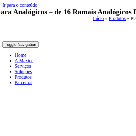
Ir para o conteúdo
laca Analógicos – de 16 Ramais Analógicos 
Início
»
Produtos
»
Pl
Toggle Navigation
Home
A Maxtec
Serviços
Soluções
Produtos
Parceiros