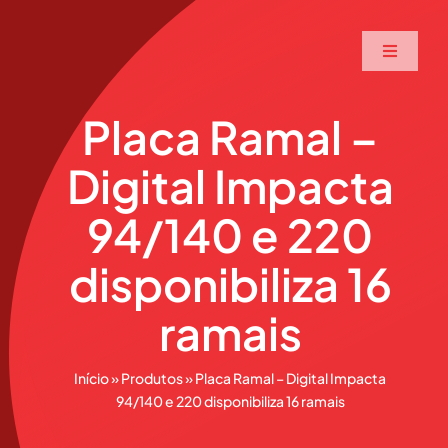
Ir
para
Toggle
o
Navigati
conteúdo
Home
Placa Ramal –
Digital Impacta
A Maxtec
94/140 e 220
Serviços
disponibiliza 16
Soluções
ramais
Produtos
Início
»
Produtos
»
Placa Ramal – Digital Impacta
94/140 e 220 disponibiliza 16 ramais
Parceiros