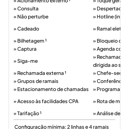
» Acionamento externo ¹
» Toque geral
» Consulta
» Despertador ¹
» Não perturbe
» Hotline (inter
» Cadeado
» Ramal eletrôn
» Bilhetagem ¹
» Bloqueio de l
» Captura
» Agenda colet
» Rechamada à 
» Siga-me
dirigida ao seu 
» Rechamada externa ¹
» Chefe-secret
» Grupos de ramais
» Conferência
» Estacionamento de chamadas
» Programação 
» Acesso às facilidades CPA
» Rota de menor
» Tarifação ¹
» Análise de cif
Configuração mínima: 2 linhas e 4 ramais