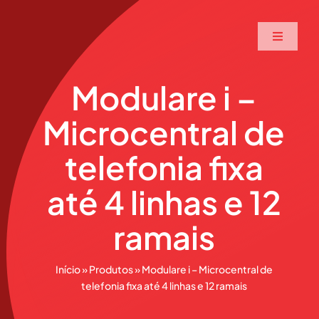
Ir
para
Toggle
o
Navigati
conteúdo
Home
Modulare i –
Microcentral de
A Maxtec
telefonia fixa
Serviços
até 4 linhas e 12
Soluções
ramais
Produtos
Início
»
Produtos
»
Modulare i – Microcentral de
telefonia fixa até 4 linhas e 12 ramais
Parceiros