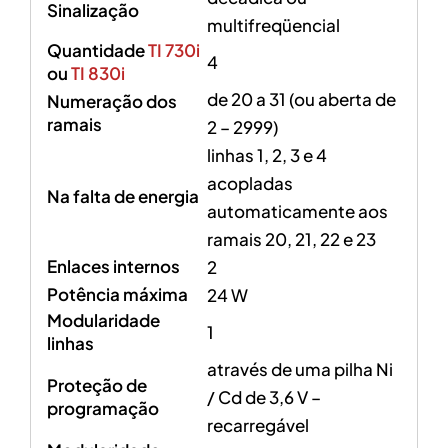
Sinalização
multifreqüencial
Quantidade
TI 730i
4
ou
TI 830i
de 20 a 31 (ou aberta de
Numeração dos
ramais
2 – 2999)
linhas 1, 2, 3 e 4
acopladas
Na falta de energia
automaticamente aos
ramais 20, 21, 22 e 23
Enlaces internos
2
Potência máxima
24 W
Modularidade
1
linhas
através de uma pilha Ni
Proteção de
/ Cd de 3,6 V –
programação
recarregável