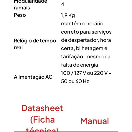
Modularidade
4
ramais
Peso
1,9 Kg
mantém o horário
correto para serviços
de despertador, hora
Relógio de tempo
real
certa, bilhetagem e
tarifação, mesmo na
falta de energia
100 / 127 V ou 220 V –
Alimentação AC
50 ou 60 Hz
Datasheet
(Ficha
Manual
técnica)