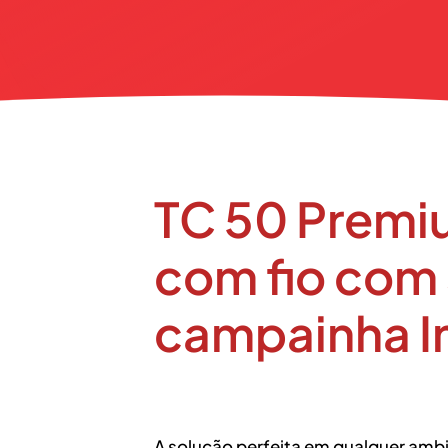
TC 50 Premi
com fio com 
campainha I
A solução perfeita em qualquer amb