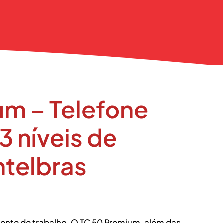
um – Telefone
3 níveis de
ntelbras
iente de trabalho. O TC 50 Premium, além das