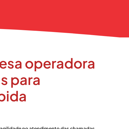
Mesa operadora
s para
pida
 agilidade no atendimento das chamadas.