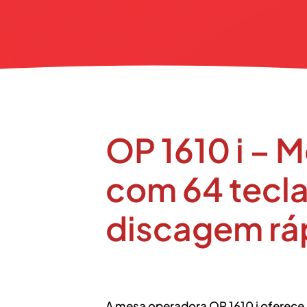
OP 1610 i – 
com 64 tecla
discagem rá
A mesa operadora OP 1610 i oferece