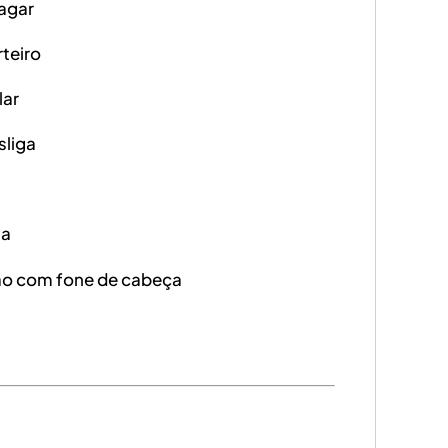
pagar
rteiro
lar
sliga
sa
o com fone de cabeça