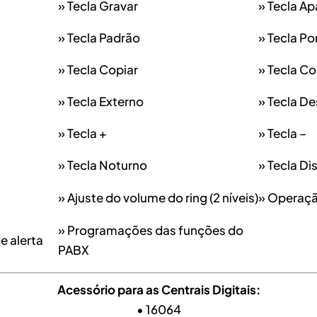
» Tecla Gravar
» Tecla A
» Tecla Padrão
» Tecla Po
» Tecla Copiar
» Tecla Co
» Tecla Externo
» Tecla De
» Tecla +
» Tecla –
» Tecla Noturno
» Tecla Di
» Ajuste do volume do ring (2 níveis)
» Operaçã
» Programações das funções do
e alerta
PABX
Acessório para as Centrais Digitais:
• 16064