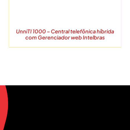
UnniTI 1000 – Central telefônica híbrida
com Gerenciador web Intelbras