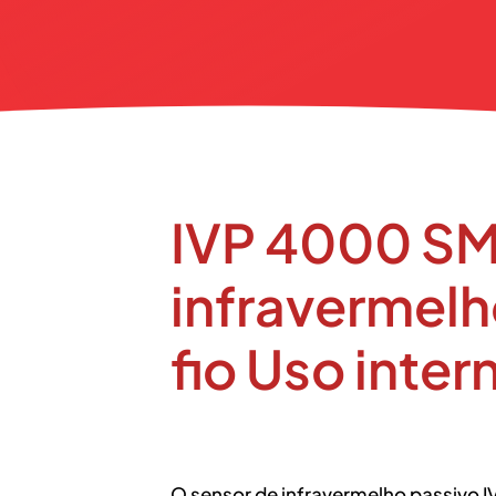
IVP 4000 SM
infravermel
fio Uso inter
O sensor de infravermelho passivo I