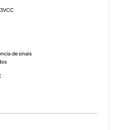
m 3VCC
ncia de sinais
dos
C