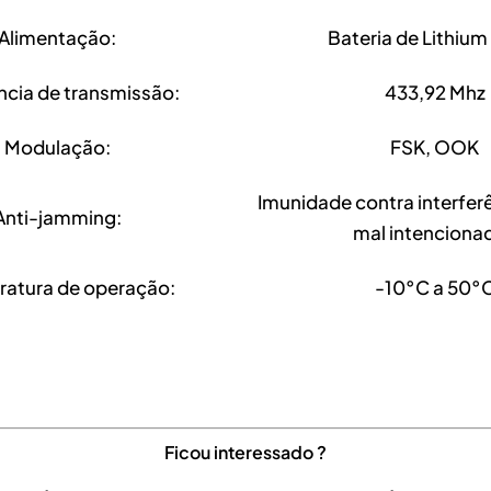
Alimentação:
Bateria de Lithiu
ncia de transmissão:
433,92 Mhz
Modulação:
FSK, OOK
Imunidade contra interferê
Anti-jamming:
mal intenciona
atura de operação:
-10°C a 50°
Ficou interessado ?