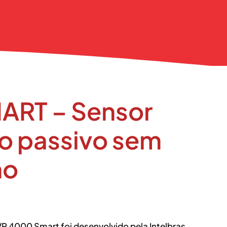
ART – Sensor
ho passivo sem
no
VP 4000 Smart foi desenvolvido pela Intelbras