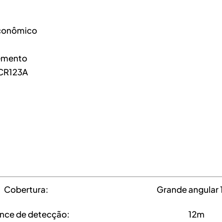
Econômico
lemento
– CR123A
Cobertura:
Grande angular 
nce de detecção:
12m